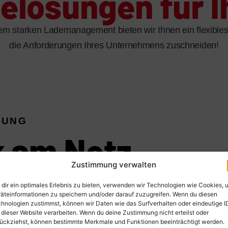
lösungen für I
em starken Lademanagement bieten wir Ihnen ein flexibles K
die Anforderungen Ihres Unternehmens zuschneiden!
SUNG
k am Netz
Zustimmung verwalten
dir ein optimales Erlebnis zu bieten, verwenden wir Technologien wie Cookies, 
Hümmer Elektrotechnik
äteinformationen zu speichern und/oder darauf zuzugreifen. Wenn du diesen
fach und effizient in den
hnologien zustimmst, können wir Daten wie das Surfverhalten oder eindeutige I
 dieser Website verarbeiten. Wenn du deine Zustimmung nicht erteilst oder
en der Implementierung optimal
ückziehst, können bestimmte Merkmale und Funktionen beeinträchtigt werden.