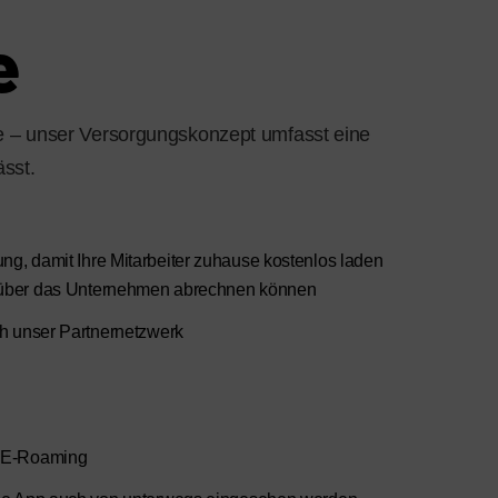
e
use – unser Versorgungskonzept umfasst eine
ässt.
g, damit Ihre Mitarbeiter zuhause kostenlos laden
 über das Unternehmen abrechnen können
ch unser Partnernetzwerk
s E-Roaming