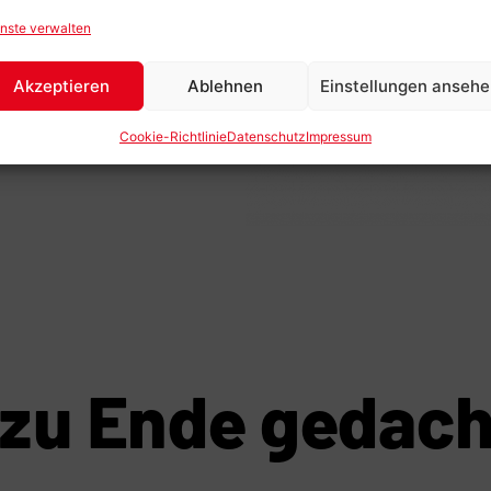
ntelligentes
nste verwalten
enverwaltung.
 Hause oder unterwegs – unser
Akzeptieren
Ablehnen
Einstellungen anseh
s nötig ist, und lässt sich
Cookie-Richtlinie
Datenschutz
Impressum
 zu Ende gedach