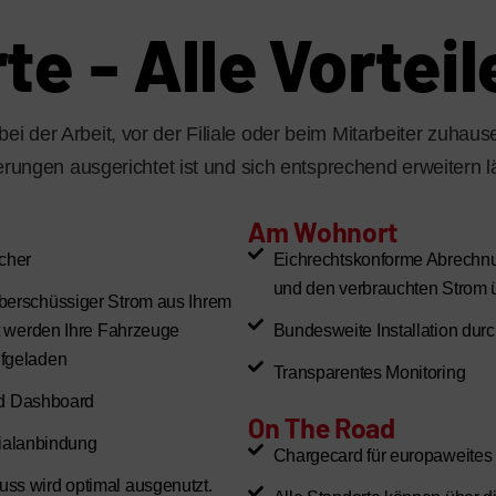
te - Alle Vorteil
ei der Arbeit, vor der Filiale oder beim Mitarbeiter zuha
derungen ausgerichtet ist und sich entsprechend erweitern l
Am Wohnort
ucher
Eichrechtskonforme Abrechnun
und den verbrauchten Strom
berschüssiger Strom aus Ihrem
t werden Ihre Fahrzeuge
Bundesweite Installation dur
ufgeladen
Transparentes Monitoring
und Dashboard
On The Road
lialanbindung
Chargecard für europaweite
ss wird optimal ausgenutzt.