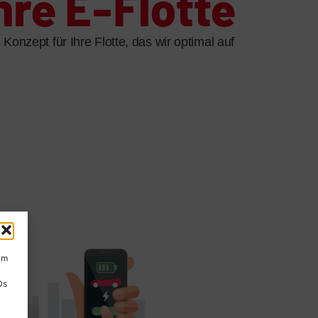
hre E-Flotte
onzept für Ihre Flotte, das wir optimal auf
um
Ds