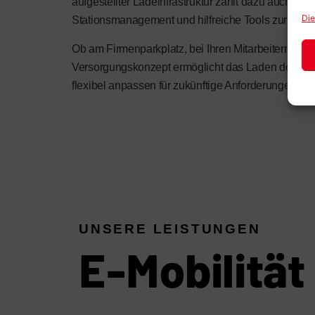
aufgestellter Ladeinfrastruktur zählt dazu auch ein i
Die
Stationsmanagement und hilfreiche Tools zur Flott
Ob am Firmenparkplatz, bei Ihren Mitarbeitern zu
Versorgungskonzept ermöglicht das Laden dort, wo e
flexibel anpassen für zukünftige Anforderungen.
UNSERE LEISTUNGEN
E-Mobilität