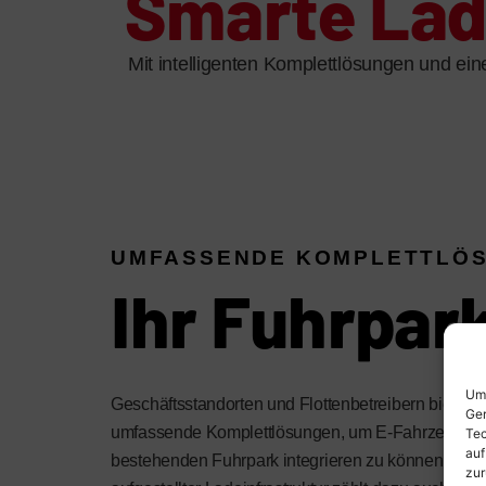
Smarte Lade
Mit intelligenten Komplettlösungen und ein
UMFASSENDE KOMPLETTLÖ
Ihr Fuhrpar
Um 
Geschäftsstandorten und Flottenbetreibern bietet 
Ger
umfassende Komplettlösungen, um E-Fahrzeuge ein
Tec
auf
bestehenden Fuhrpark integrieren zu können. Neb
zur